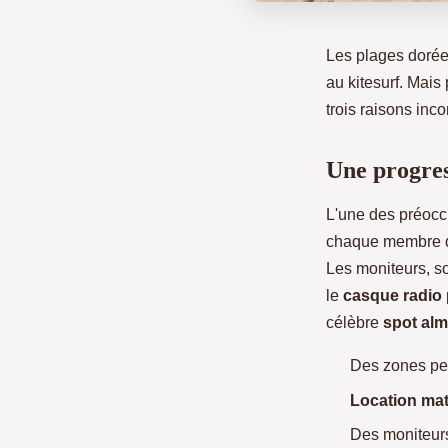
Les plages dorées
au kitesurf. Mais
trois raisons inc
Une progres
L'une des préocc
chaque membre de
Les moniteurs, s
le
casque radio
célèbre
spot al
Des zones pe
Location mat
Des moniteurs