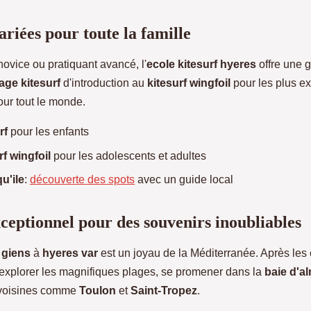
ariées pour toute la famille
ovice ou pratiquant avancé, l'
ecole kitesurf hyeres
offre une 
age kitesurf
d'introduction au
kitesurf wingfoil
pour les plus ex
ur tout le monde.
rf
pour les enfants
f wingfoil
pour les adolescents et adultes
u'ile
:
découverte des spots
avec un guide local
ceptionnel pour des souvenirs inoubliables
 giens
à
hyeres var
est un joyau de la Méditerranée. Après les 
 explorer les magnifiques plages, se promener dans la
baie d'a
s voisines comme
Toulon
et
Saint-Tropez
.