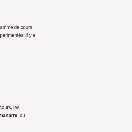
gamme de cours
périmentés, il y a
cours, les
lmanarre
, ou