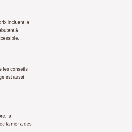
rix incluent la
ébutant à
ccessible.
e les conseils
ge est aussi
bre, la
vec la mer a des