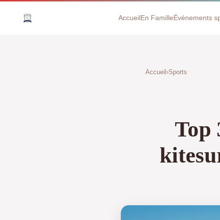
Accueil
En Famille
Événements sp
Accueil
›
Sports
Top 
kitesu