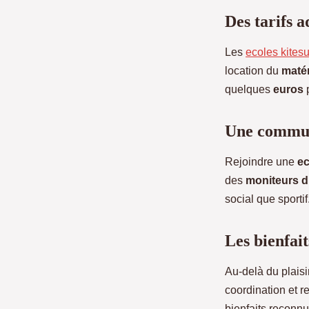
Des tarifs a
Les
ecoles kitesu
location du
matér
quelques
euros
p
Une communa
Rejoindre une
ec
des
moniteurs d
social que sportif
Les bienfait
Au-delà du plaisir
coordination et r
bienfaits reconnus